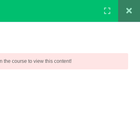
0
Ingresar
$
0
ONTÁCTENOS
ALIADOS
in the course to view this content!
INFORMACIÓN
Términos y Condiciones
Servicio al Cliente