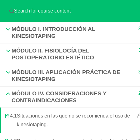
Mayor Información:
soporte@campoaltoplus
MÓDULO I. INTRODUCCIÓN AL
KINESIOTAPING
MÓDULO II. FISIOLOGÍA DEL
POSTOPERATORIO ESTÉTICO
MÓDULO III. APLICACIÓN PRÁCTICA DE
KINESIOTAPING
MÓDULO IV. CONSIDERACIONES Y
CONTRAINDICACIONES
4.1
Situaciones en las que no se recomienda el uso de
En Campoalto, creemos que el
kinesiotaping.
aprendizaje continuo es la clave para el
éxito en el mundo actual. Es por eso que