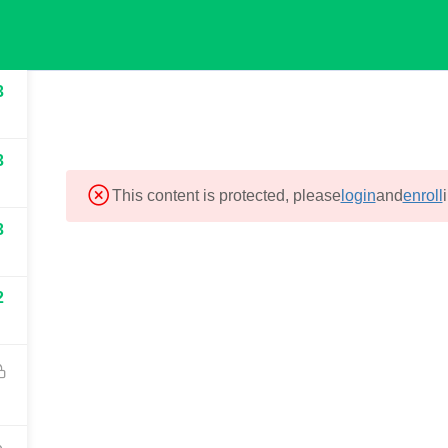
Regístrate
.com
3
INICIO
NOSOTROS
C
3
This content is protected, please
login
and
enroll
3
EXPLORA
CATEGORÍAS
2
Nosotros
Área de Salud
Mi Cuenta
Área de Gastronomía