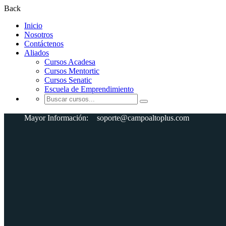
Back
Inicio
Nosotros
Contáctenos
Aliados
Cursos Acadesa
Cursos Mentortic
Cursos Senatic
Escuela de Emprendimiento
Mayor Información:
soporte@campoaltoplus.com