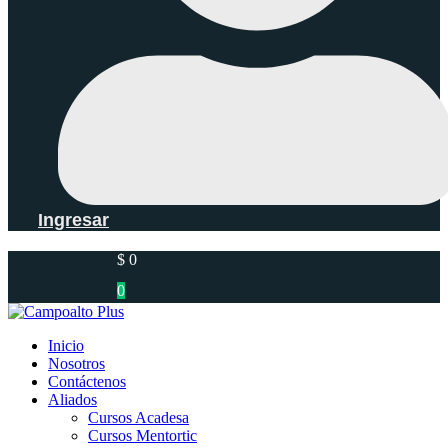
Ingresar
$
0
0
Inicio
Nosotros
Contáctenos
Aliados
Cursos Acadesa
Cursos Mentortic