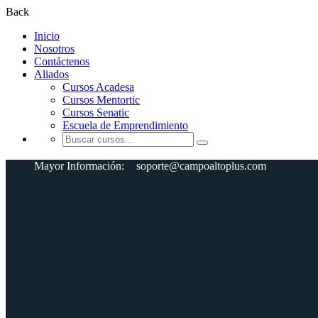
Back
Inicio
Nosotros
Contáctenos
Aliados
Cursos Acadesa
Cursos Mentortic
Cursos Senatic
Escuela de Emprendimiento
Mayor Información:
soporte@campoaltoplus.com