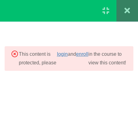
Regístrate
Ingresar
MÓDULO 1.
2
0
INTRODUCCIÓN A LAS
$
0
BPM Y CONCEPTOS
BÁSICOS
This content is
login
and
enroll
in the course to
protected, please
view this content!
MÓDULO 2.
3
CLASIFICACIÓN DE
ALIMENTOS
MÓDULO 3. LA CADENA
2
PRODUCTIVA
MÓDULO 4. PELIGROS
3
EN LOS ALIMENTOS
MÓDULO 5. LA
3