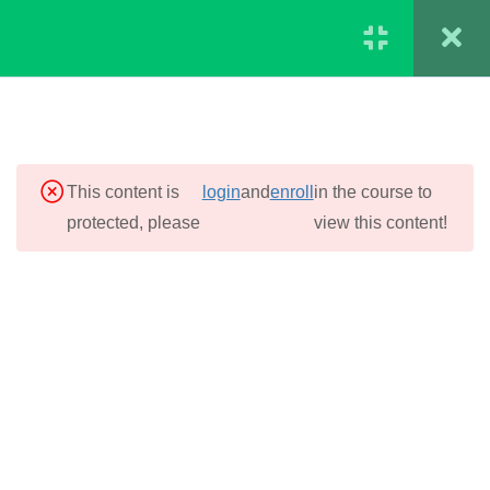
Regístrate
Ingresar
MÓDULO I.
2
0
INTRODUCCIÓN A LAS
$
0
ENFERMEDADES
INFECCIOSAS EN
This content is
login
and
enroll
in the course to
MASCOTAS
protected, please
view this content!
MÓDULO II.
4
ENFERMEDADES
VIRALES COMUNES
MÓDULO III.
3
ENFERMEDADES
BACTERIANAS
MÓDULO IV.
2
ENFERMEDADES