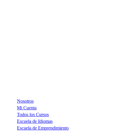
éxito en el mundo actual. Es por eso que
hemos creado Campoalto Plus, una
unidad de formación continua que te
brinda las herramientas y habilidades que
necesitas para mantenerte actualizado a lo
largo de tu vida.
EXPLORA
Nosotros
Mi Cuenta
Todos los Cursos
Escuela de Idiomas
Escuela de Emprendimiento