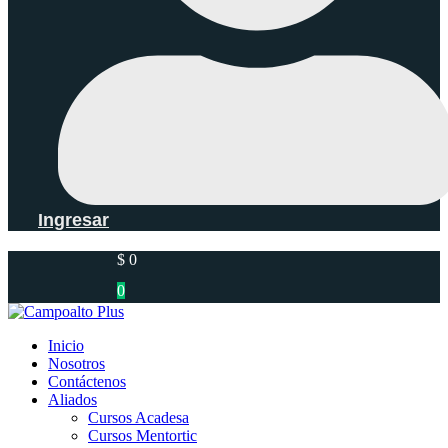
Ingresar
$
0
0
Inicio
Nosotros
Contáctenos
Aliados
Cursos Acadesa
Cursos Mentortic