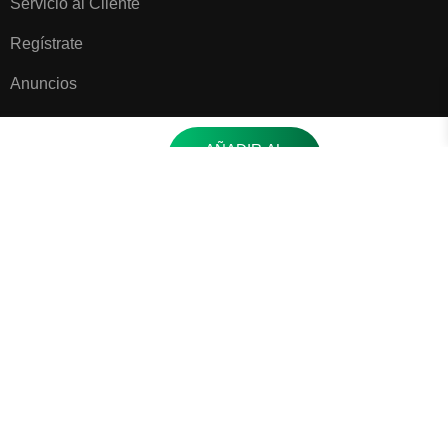
Servicio al Cliente
Regístrate
Anuncios
AÑADIR AL
$700,000
CARRITO
Todos los derechos reservados. Campoalto Plus 2025