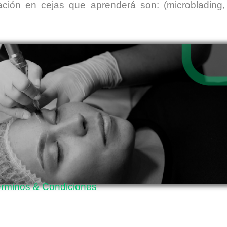
ción en cejas que aprenderá son: (microblading,
érminos & Condiciones