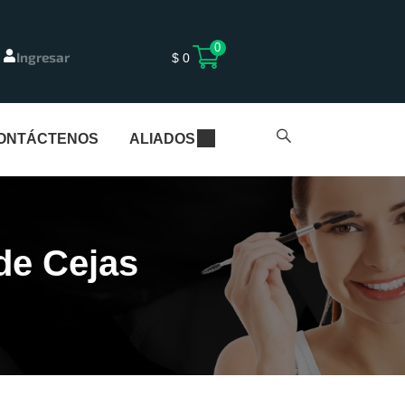
0
Ingresar
$
0
ONTÁCTENOS
ALIADOS
de Cejas