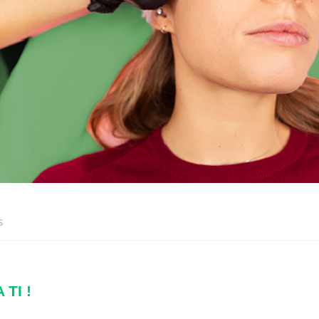
s
TI !