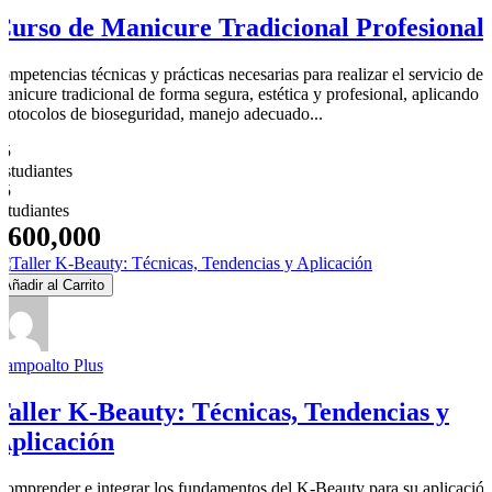
Curso de Manicure Tradicional Profesional
competencias técnicas y prácticas necesarias para realizar el servicio de
manicure tradicional de forma segura, estética y profesional, aplicando
protocolos de bioseguridad, manejo adecuado...
25
Estudiantes
25
estudiantes
$600,000
Añadir al Carrito
Campoalto Plus
Taller K-Beauty: Técnicas, Tendencias y
Aplicación
Comprender e integrar los fundamentos del K-Beauty para su aplicació