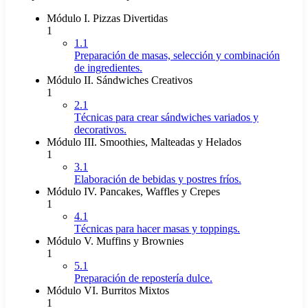
Módulo I. Pizzas Divertidas
1
1.1
Preparación de masas, selección y combinación
de ingredientes.
Módulo II. Sándwiches Creativos
1
2.1
Técnicas para crear sándwiches variados y
decorativos.
Módulo III. Smoothies, Malteadas y Helados
1
3.1
Elaboración de bebidas y postres fríos.
Módulo IV. Pancakes, Waffles y Crepes
1
4.1
Técnicas para hacer masas y toppings.
Módulo V. Muffins y Brownies
1
5.1
Preparación de repostería dulce.
Módulo VI. Burritos Mixtos
1