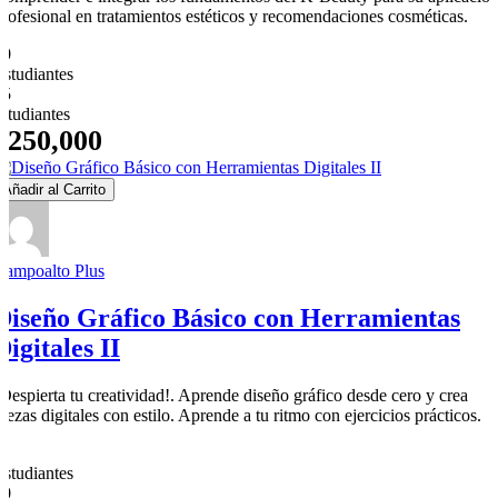
profesional en tratamientos estéticos y recomendaciones cosméticas.
20
Estudiantes
25
estudiantes
$250,000
Añadir al Carrito
Campoalto Plus
Diseño Gráfico Básico con Herramientas
Digitales II
¡Despierta tu creatividad!. Aprende diseño gráfico desde cero y crea
piezas digitales con estilo. Aprende a tu ritmo con ejercicios prácticos.
0
Estudiantes
10