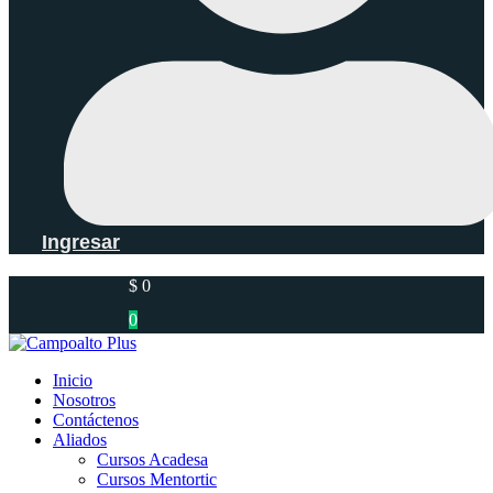
Ingresar
$
0
0
Inicio
Nosotros
Contáctenos
Aliados
Cursos Acadesa
Cursos Mentortic