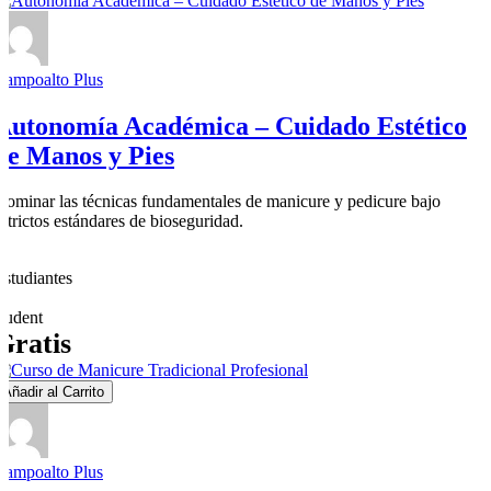
Campoalto Plus
Autonomía Académica – Cuidado Estético
de Manos y Pies
Dominar las técnicas fundamentales de manicure y pedicure bajo
estrictos estándares de bioseguridad.
0
Estudiantes
1
student
Gratis
Añadir al Carrito
Campoalto Plus