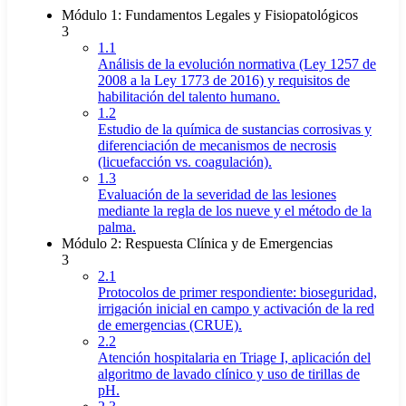
Módulo 1: Fundamentos Legales y Fisiopatológicos
3
1.1
Análisis de la evolución normativa (Ley 1257 de
2008 a la Ley 1773 de 2016) y requisitos de
habilitación del talento humano.
1.2
Estudio de la química de sustancias corrosivas y
diferenciación de mecanismos de necrosis
(licuefacción vs. coagulación).
1.3
Evaluación de la severidad de las lesiones
mediante la regla de los nueve y el método de la
palma.
Módulo 2: Respuesta Clínica y de Emergencias
3
2.1
Protocolos de primer respondiente: bioseguridad,
irrigación inicial en campo y activación de la red
de emergencias (CRUE).
2.2
Atención hospitalaria en Triage I, aplicación del
algoritmo de lavado clínico y uso de tirillas de
pH.