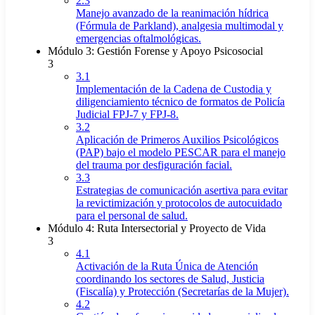
2.3
Manejo avanzado de la reanimación hídrica
(Fórmula de Parkland), analgesia multimodal y
emergencias oftalmológicas.
Módulo 3: Gestión Forense y Apoyo Psicosocial
3
3.1
Implementación de la Cadena de Custodia y
diligenciamiento técnico de formatos de Policía
Judicial FPJ-7 y FPJ-8.
3.2
Aplicación de Primeros Auxilios Psicológicos
(PAP) bajo el modelo PESCAR para el manejo
del trauma por desfiguración facial.
3.3
Estrategias de comunicación asertiva para evitar
la revictimización y protocolos de autocuidado
para el personal de salud.
Módulo 4: Ruta Intersectorial y Proyecto de Vida
3
4.1
Activación de la Ruta Única de Atención
coordinando los sectores de Salud, Justicia
(Fiscalía) y Protección (Secretarías de la Mujer).
4.2