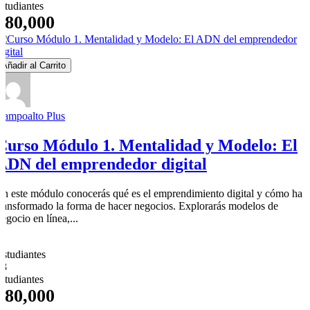
estudiantes
$80,000
Añadir al Carrito
Campoalto Plus
Curso Módulo 1. Mentalidad y Modelo: El
ADN del emprendedor digital
En este módulo conocerás qué es el emprendimiento digital y cómo ha
transformado la forma de hacer negocios. Explorarás modelos de
egocio en línea,...
9
Estudiantes
33
estudiantes
$80,000