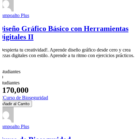
Campoalto Plus
Diseño Gráfico Básico con Herramientas
Digitales II
¡Despierta tu creatividad!. Aprende diseño gráfico desde cero y crea
piezas digitales con estilo. Aprende a tu ritmo con ejercicios prácticos.
0
Estudiantes
10
estudiantes
$170,000
Añadir al Carrito
Campoalto Plus