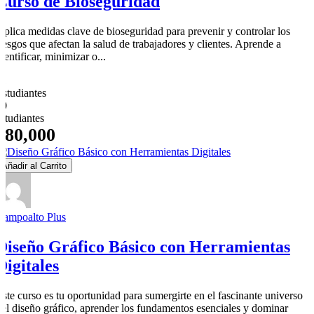
Curso de Bioseguridad
Aplica medidas clave de bioseguridad para prevenir y controlar los
riesgos que afectan la salud de trabajadores y clientes. Aprende a
dentificar, minimizar o...
11
Estudiantes
20
estudiantes
$80,000
Añadir al Carrito
Campoalto Plus
Diseño Gráfico Básico con Herramientas
Digitales
Este curso es tu oportunidad para sumergirte en el fascinante universo
del diseño gráfico, aprender los fundamentos esenciales y dominar