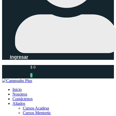
Ingresar
$
0
0
Inicio
Nosotros
Contáctenos
Aliados
Cursos Acadesa
Cursos Mentortic