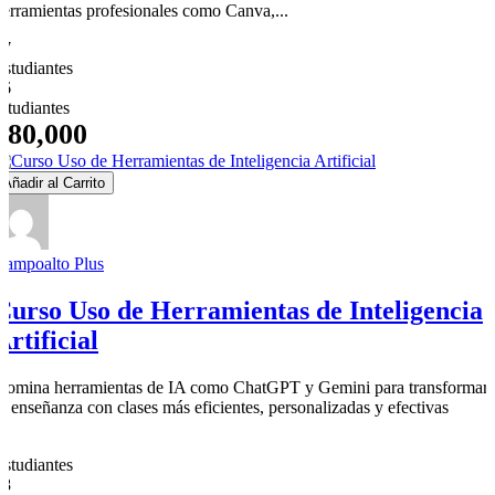
herramientas profesionales como Canva,...
27
Estudiantes
26
estudiantes
$80,000
Añadir al Carrito
Campoalto Plus
Curso Uso de Herramientas de Inteligencia
Artificial
Domina herramientas de IA como ChatGPT y Gemini para transformar
tu enseñanza con clases más eficientes, personalizadas y efectivas
3
Estudiantes
58